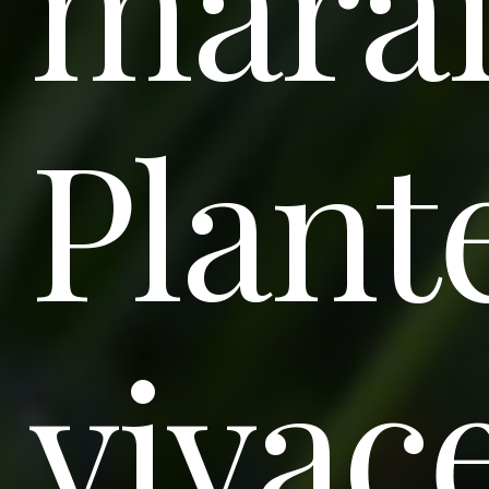
marai
Plant
vivac