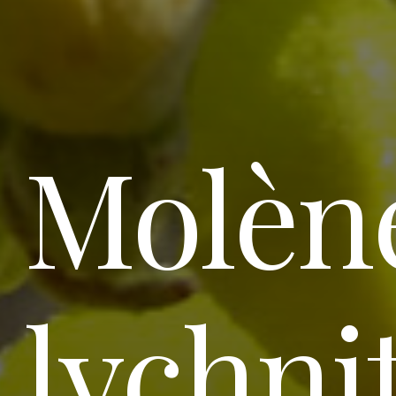
Molèn
lychni