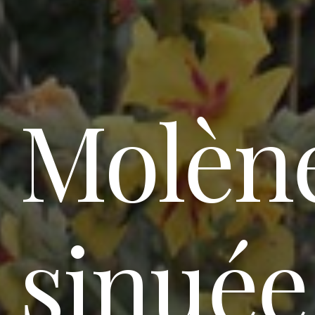
Molèn
sinuée