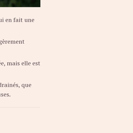
i en fait une
légèrement
e, mais elle est
drainés, que
uses.