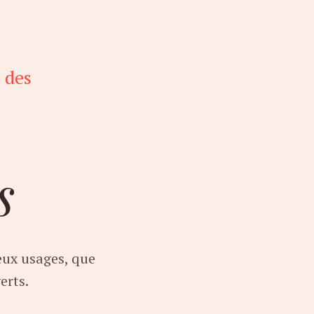
 des
s
eux usages, que
erts.