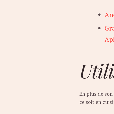
An
Gra
Ap
Util
En plus de son
ce soit en cuis