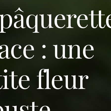
 pâquerett
ace : une
ite fleur
buste