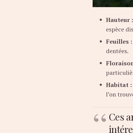
Hauteur :
espèce dis
Feuilles :
dentées.
Floraison
particuli
Habitat :
l’on trouv
Ces a
intére