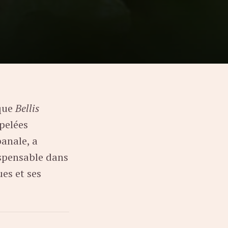
ique
Bellis
ppelées
anale, a
ispensable dans
ues et ses