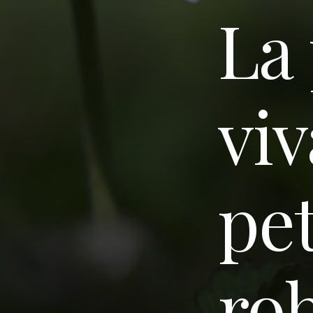
La
viv
pet
ro