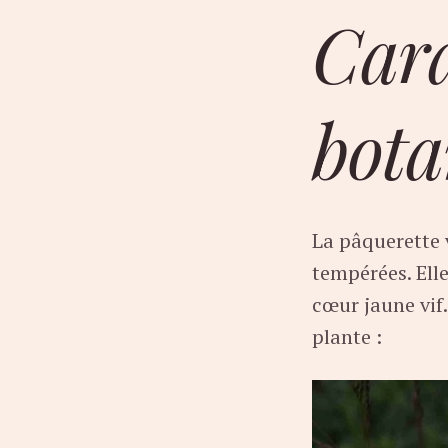
Cara
bota
La pâquerette 
tempérées. Ell
cœur jaune vif
plante :